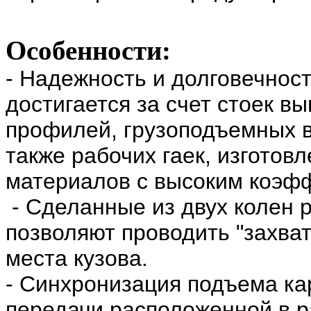
Особенности:
- Надежность и долговечнос
достигается за счет стоек в
профилей, г
рузоподъемных в
также
рабочих гаек, изготов
материалов с высоким коэф
- С
деланные из двух колен 
позволяют проводить "захва
места кузова.
- Синхронизация подъема кар
передачи расположенной в 